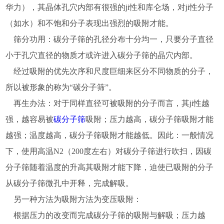
华力），其晶体孔穴内部有很强的ji性和库仑场，对ji性分子
（如水）和不饱和分子表现出强烈的吸附才能。
筛分功用：碳分子筛的孔径分布十分均一，只要分子直径
小于孔穴直径的物质才或许进入碳分子筛的晶穴内部。
经过吸附的优先次序和尺度巨细来区分不同物质的分子，
所以被形象的称为“碳分子筛”。
再生办法：对于同样直径可被吸附的分子而言，其ji性越
强，越容易被
碳分子筛
吸附；压力越高，碳分子筛吸附才能
越强；温度越高，碳分子筛吸附才能越低。因此：一般情况
下，使用高温N2（200度左右）对碳分子筛进行吹扫，因碳
分子筛随着温度的升高其吸附才能下降，迫使已吸附的分子
从碳分子筛微孔中开释，完成解吸。
另一种方法为吸附方法为变压吸附：
根据压力的改变而完成碳分子筛的吸附与解吸；压力越