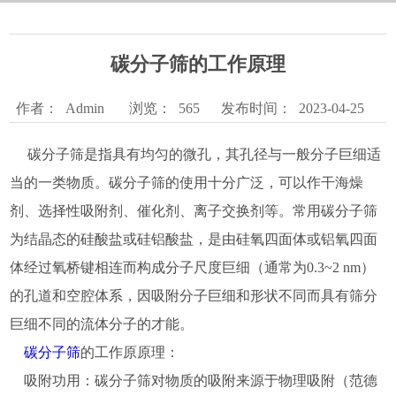
碳分子筛的工作原理
作者：
Admin
浏览：
565
发布时间：
2023-04-25
碳分子筛是指具有均匀的微孔，其孔径与一般分子巨细适
当的一类物质。碳分子筛的使用十分广泛，可以作干海燥
剂、选择性吸附剂、催化剂、离子交换剂等。常用碳分子筛
为结晶态的硅酸盐或硅铝酸盐，是由硅氧四面体或铝氧四面
体经过氧桥键相连而构成分子尺度巨细（通常为0.3~2 nm）
的孔道和空腔体系，因吸附分子巨细和形状不同而具有筛分
巨细不同的流体分子的才能。
碳分子筛
的工作原原理：
吸附功用：碳分子筛对物质的吸附来源于物理吸附（范德