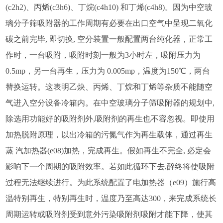
(c2h2)、丙烯(c3h6)、丁烷(c4h10) 和丁烯(c4h8)。因为中空玻
璃分子筛吸附器的工作周期有必要在出口空气中呈现二氧化
碳之前完毕, 即切换, 空分装置一般配置两台纯化器，正常工
作时，一台吸附，吸附时刻一般为3小时左，吸附压力为
0.5mp，另一台再生，压力为 0.005mp，温度为150℃，两台
替换运转。这表明乙炔、丙烯、丁烷和丁烯等杂质不能随空
气进入空分设备冷箱内。在中空玻璃分子筛吸附器的规划中,
除选用功能好的吸附剂外,吸附剂的再生也不容忽视。即使用
加热脱附原理，以出冷箱的污氮气作为再生载体，通过再生
蒸 汽加热器(e08)加热，完成再生。假如再生不完全, 必定会
影响下一个周期的吸附效率。若如此循环下去,醉终将使吸附
过程无法继续进行。为此系统配置了电加热器（e09）施行高
温特别再生，特别再生时，温度乃至高达300，来完成系统长
周期运转或吸附剂受到意外污染吸附剂吸附才能下降，使其