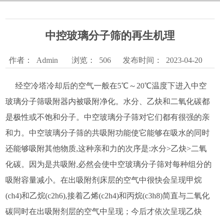
中控玻璃分子筛的再生机理
作者：
Admin
浏览：
506
发布时间：
2023-04-20
经空冷塔冷却后的空气一般在5℃～20℃温度下进入中空
玻璃分子筛吸附器内被吸附净化。水分、乙炔和二氧化碳都
是极性或不饱和分子。中空玻璃分子筛对它们都有很强的亲
和力。中空玻璃分子筛的共吸附功能使它能够在吸水的同时
还能够吸附其他物质,这种亲和力的次序是:水分>乙炔>二氧
化碳。因为是共吸附,必然会使中空玻璃分子筛对每种组分的
吸附容量减小。在出吸附剂床层的空气中很快会呈现甲烷
(ch4)和乙烷(c2h6),接着乙烯(c2h4)和丙烷(c3h8)简直与二氧化
碳同时在出吸附剂层的空气中呈现；今后才依次呈现乙炔