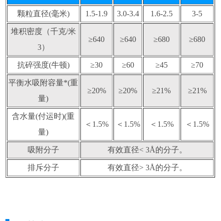
颗粒直径(毫米)
1.5-1.9
3.0-3.4
1.6-2.5
3-5
堆积密度（千克/米
≥640
≥640
≥680
≥680
3）
抗碎强度(牛顿)
≥30
≥60
≥45
≥70
平衡水吸附容量*(重
≥20%
≥20%
≥21%
≥21%
量)
含水量(付运时)(重
＜1.5%
＜1.5%
＜1.5%
＜1.5%
量)
吸附分子
有效直径< 3Å的分子。
排斥分子
有效直径> 3Å的分子。