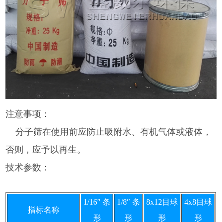
注意事项：
分子筛在使用前应防止吸附水、有机气体或液体，
否则，应予以再生。
技术参数：
1/16″ 条
1/8″ 条
8x12目球
4x8目球
指标名称
形
形
形
形