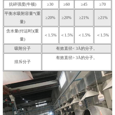
抗碎强度(牛顿)
≥30
≥60
≥45
≥70
平衡水吸附容量*(重
≥20%
≥20%
≥21%
≥21%
量)
含水量(付运时)(重
＜1.5%
＜1.5%
＜1.5%
＜1.5%
量)
吸附分子
有效直径< 3Å的分子。
有效直径> 3Å的分子。
排斥分子