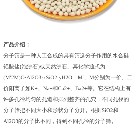
产品介绍：
分子筛是一种人工合成的具有筛选分子作用的水合硅
铝酸盐(泡沸石)或天然沸石。其化学通式为
(M′2M)O·Al2O3·xSiO2·yH2O，M′、M分别为一价、二
价阳离子如K+、Na+和Ca2+、Ba2+等。它在结构上有
许多孔径均匀的孔道和排列整齐的孔穴，不同孔径的
分子筛把不同大小和形状分子分开。根据SiO2和
Al2O3的分子比不同，得到不同孔径的分子筛。