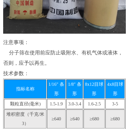
注意事项：
分子筛在使用前应防止吸附水、有机气体或液体，
否则，应予以再生。
技术参数：
1/16″ 条
1/8″ 条
8x12目球
4x8目球
指标名称
形
形
形
形
颗粒直径(毫米)
1.5-1.9
3.0-3.4
1.6-2.5
3-5
堆积密度（千克/米
≥640
≥640
≥680
≥680
3）